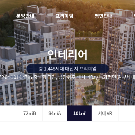
분양안내
프리미엄
평면안내
인테리어
총 1,448세대 대단지 프리미엄
72·84·101·147㎡ 중대형 타입, 남향위주 배치, 4Bay 특화평면(일부세대
72㎡B
84㎡A
101㎡
세대VR