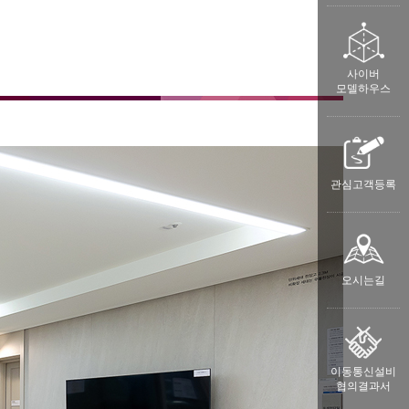
사이버
모델하우스
관심고객등록
오시는길
이동통신설비
협의결과서